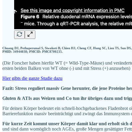
Chuang DJ, Pethaperumal S, Siwakoti B, Chien HJ, Cheng CF, Hung SC, Lien TS, Sun DS, Ch
PMID: 34944038; PMCID: PMC8700235.
(Die Forscher haben hierfür WT (= Wild-Type-Mäuse) und veränderte 
ersten beiden Balken von WT ohne (-) und mit Stress (+) anzusehen)
Hier gibts die ganze Studie dazu
Fazit: Stress reguliert massiv Gene herunter, die jene Proteine h
Gluten & ATIs aus Weizen und Co tun ihr übriges dazu und trig
Für deinen Körper bedeutet ein schnell-hochgebackenes Fladenbrot oh
Barrierefunktion massiv beeinträchtigt und zwingt das Immunsystem daz
Für kurze Zeit kommt unser Körper damit klar und erholt sich 
und sind dann womöglich noch AGEs, große Mengen gesättigter Fettsä