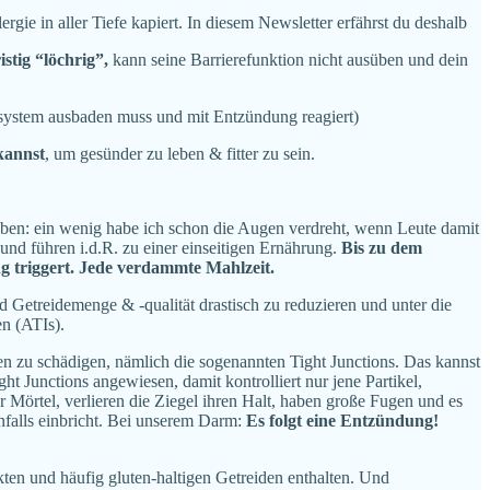
ie in aller Tiefe kapiert. In diesem Newsletter erfährst du deshalb
stig “löchrig”,
kann seine Barrierefunktion nicht ausüben und dein
nsystem ausbaden muss und mit Entzündung reagiert)
kannst
, um gesünder zu leben & fitter zu sein.
geben: ein wenig habe ich schon die Augen verdreht, wenn Leute damit
 und führen i.d.R. zu einer einseitigen Ernährung.
Bis zu dem
g triggert. Jede verdammte Mahlzeit.
nd Getreidemenge & -qualität drastisch zu reduzieren und unter die
n (ATIs).
n zu schädigen, nämlich die sogenannten Tight Junctions. Das kannst
ght Junctions angewiesen, damit kontrolliert nur jene Partikel,
 Mörtel, verlieren die Ziegel ihren Halt, haben große Fugen und es
falls einbricht. Bei unserem Darm:
Es folgt eine Entzündung!
kten und häufig gluten-haltigen Getreiden enthalten. Und