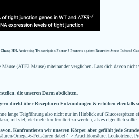
ang HH. Activating Transcription Factor 3 Protects against Restraint Stress-Induced Gastro
Mäuse (ATF3-Mäuse) miteinander verglichen. Lass dich davon nicht ver
erstellen, die unseren Darm abdichten.
gern direkt über Rezeptoren Entzündungen & erhöhen ebenfalls so
ne lange Teigführung also nicht nur im Hinblick auf Glucosespitzen ei
u, mit viel, viel mehr konfrontiert zu werden, als es eigentlich sollte
davon. Konfrontieren wir unseren Körper aber gefühlt jede Stun
uren/Omega-6-Fettsäuren dabei (=> Arachidonsäure, Leukotriene, Pros