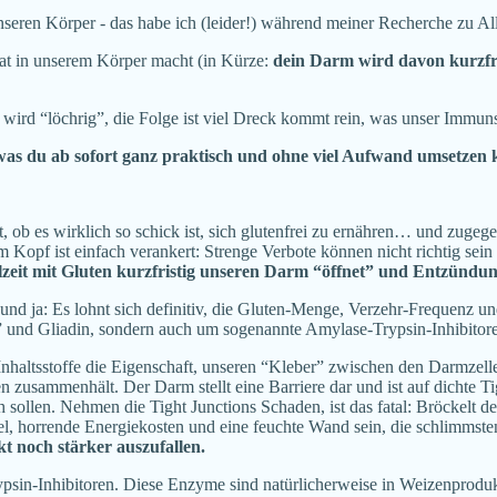
ren Körper - das habe ich (leider!) während meiner Recherche zu Allerg
sat in unserem Körper macht (in Kürze:
dein Darm wird davon kurzfri
 wird “löchrig”, die Folge ist viel Dreck kommt rein, was unser Immu
was du ab sofort ganz praktisch und ohne viel Aufwand umsetzen 
, ob es wirklich so schick ist, sich glutenfrei zu ernähren… und zuge
em Kopf ist einfach verankert: Strenge Verbote können nicht richtig sein
hlzeit mit Gluten kurzfristig unseren Darm “öffnet” und Entzündun
, und ja: Es lohnt sich definitiv, die Gluten-Menge, Verzehr-Frequenz u
 und Gliadin, sondern auch um sogenannte Amylase-Trypsin-Inhibitore
altsstoffe die Eigenschaft, unseren “Kleber” zwischen den Darmzelle
en zusammenhält. Der Darm stellt eine Barriere dar und ist auf dichte Ti
ollen. Nehmen die Tight Junctions Schaden, ist das fatal: Bröckelt der
 horrende Energiekosten und eine feuchte Wand sein, die schlimmsten
t noch stärker auszufallen.
rypsin-Inhibitoren. Diese Enzyme sind natürlicherweise in Weizenprodu