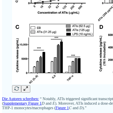
Die Autoren schreiben:
“ Notably, ATIs triggered significant transcri
(
Supplementary Figure 1
D
and
E
). Moreover, ATIs induced a dose-de
THP-1 monocytes/macrophages (
Figure 1
C
and
D
).”