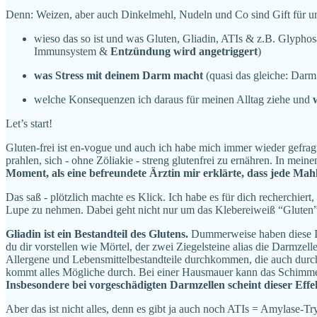
Denn: Weizen, aber auch Dinkelmehl, Nudeln und Co sind Gift für unse
wieso das so ist und was Gluten, Gliadin, ATIs & z.B. Glypho
Immunsystem &
Entzündung wird angetriggert
)
was Stress mit deinem Darm macht
(quasi das gleiche: Darm
welche Konsequenzen ich daraus für meinen Alltag ziehe und
Let’s start!
Gluten-frei ist en-vogue und auch ich habe mich immer wieder gefragt
prahlen, sich - ohne Zöliakie - streng glutenfrei zu ernähren. In mein
Moment, als eine befreundete Ärztin mir erklärte, dass jede Ma
Das saß - plötzlich machte es Klick. Ich habe es für dich recherchiert
Lupe zu nehmen. Dabei geht nicht nur um das Klebereiweiß “Gluten”
Gliadin ist ein Bestandteil des Glutens.
Dummerweise haben diese Inh
du dir vorstellen wie Mörtel, der zwei Ziegelsteine alias die Darmzell
Allergene und Lebensmittelbestandteile durchkommen, die auch durch s
kommt alles Mögliche durch. Bei einer Hausmauer kann das Schimmel,
Insbesondere bei vorgeschädigten Darmzellen scheint dieser Effek
Aber das ist nicht alles, denn es gibt ja auch noch ATIs = Amylase-T