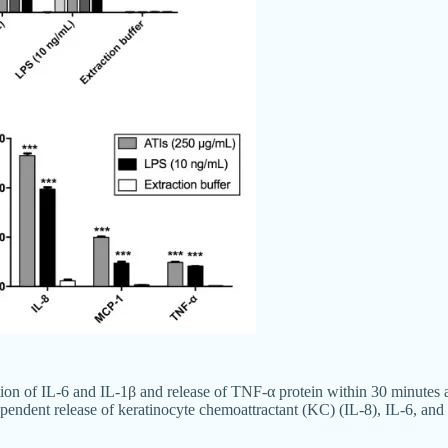
ption of IL-6 and IL-1β and release of TNF-α protein within 30 minutes
pendent release of keratinocyte chemoattractant (KC) (IL-8), IL-6, a