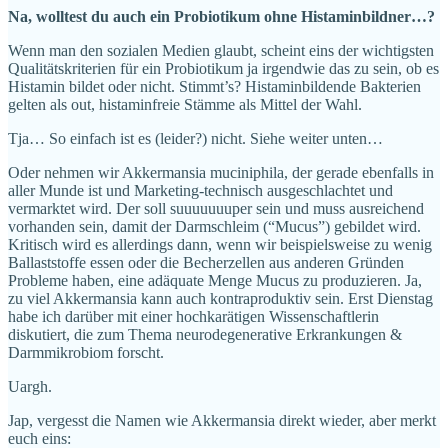
Na, wolltest du auch ein Probiotikum ohne Histaminbildner…?
Wenn man den sozialen Medien glaubt, scheint eins der wichtigsten
Qualitätskriterien für ein Probiotikum ja irgendwie das zu sein, ob es
Histamin bildet oder nicht. Stimmt’s? Histaminbildende Bakterien
gelten als out, histaminfreie Stämme als Mittel der Wahl.
Tja… So einfach ist es (leider?) nicht. Siehe weiter unten…
Oder nehmen wir Akkermansia muciniphila, der gerade ebenfalls in
aller Munde ist und Marketing-technisch ausgeschlachtet und
vermarktet wird. Der soll suuuuuuuper sein und muss ausreichend
vorhanden sein, damit der Darmschleim (“Mucus”) gebildet wird.
Kritisch wird es allerdings dann, wenn wir beispielsweise zu wenig
Ballaststoffe essen oder die Becherzellen aus anderen Gründen
Probleme haben, eine adäquate Menge Mucus zu produzieren. Ja,
zu viel Akkermansia kann auch kontraproduktiv sein. Erst Dienstag
habe ich darüber mit einer hochkarätigen Wissenschaftlerin
diskutiert, die zum Thema neurodegenerative Erkrankungen &
Darmmikrobiom forscht.
Uargh.
Jap, vergesst die Namen wie Akkermansia direkt wieder, aber merkt
euch eins: