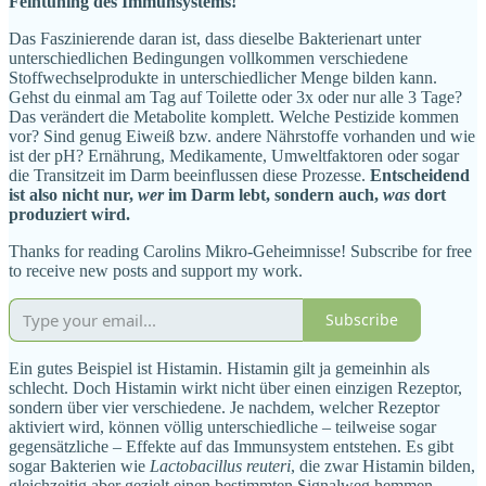
Feintuning des Immunsystems!
Das Faszinierende daran ist, dass dieselbe Bakterienart unter
unterschiedlichen Bedingungen vollkommen verschiedene
Stoffwechselprodukte in unterschiedlicher Menge bilden kann.
Gehst du einmal am Tag auf Toilette oder 3x oder nur alle 3 Tage?
Das verändert die Metabolite komplett. Welche Pestizide kommen
vor? Sind genug Eiweiß bzw. andere Nährstoffe vorhanden und wie
ist der pH? Ernährung, Medikamente, Umweltfaktoren oder sogar
die Transitzeit im Darm beeinflussen diese Prozesse.
Entscheidend
ist also nicht nur,
wer
im Darm lebt, sondern auch,
was
dort
produziert wird.
Thanks for reading Carolins Mikro-Geheimnisse! Subscribe for free
to receive new posts and support my work.
Subscribe
Ein gutes Beispiel ist Histamin. Histamin gilt ja gemeinhin als
schlecht. Doch Histamin wirkt nicht über einen einzigen Rezeptor,
sondern über vier verschiedene. Je nachdem, welcher Rezeptor
aktiviert wird, können völlig unterschiedliche – teilweise sogar
gegensätzliche – Effekte auf das Immunsystem entstehen. Es gibt
sogar Bakterien wie
Lactobacillus reuteri
, die zwar Histamin bilden,
gleichzeitig aber gezielt einen bestimmten Signalweg hemmen,