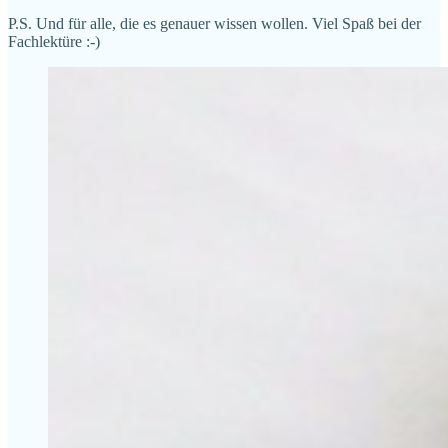
P.S. Und für alle, die es genauer wissen wollen. Viel Spaß bei der
Fachlektüre :-)