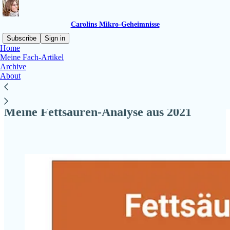
Carolins Mikro-Geheimnisse
Subscribe
Sign in
Home
Meine Fach-Artikel
Archive
About
Read distraction-free on Substack
Meine Fettsäuren-Analyse aus 2021